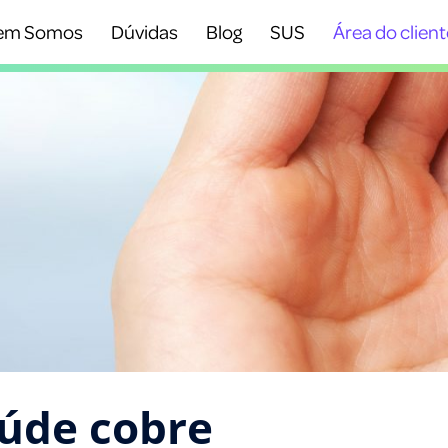
em Somos
Dúvidas
Blog
SUS
Área do client
aúde cobre