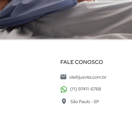
FALE CONOSCO
ola@jusvita.com.br
(11) 97411-6768
São Paulo - SP