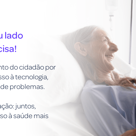
u lado
isa!
o do cidadão por
so à tecnologia,
o de problemas.
ção: juntos,
sso à saúde mais