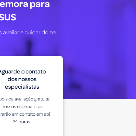
demora para
 SUS
 avaliar e cuidar do seu
Aguarde o contato
dos nossos
especialistas
ois da avaliação gratuita,
nossos especialistas
trarão em contato em até
24 horas.