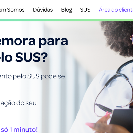
em Somos
Dúvidas
Blog
SUS
Área do client
emora para
lo SUS?
ento pelo SUS pode se
pação do seu
 só 1 minuto!