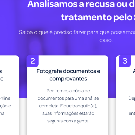
Analisamos a recusa ou 
tratamento pelo
Saiba o que é preciso fazer para que possamos
caso.
2
3
s
Fotografe documentos e
de
comprovantes
Pediremos a cópia de
nline
documentos para uma análise
Dep
ação e
completa. Fique tranquilo(a),
uma
suas informações estarão
en
seguras com a gente.