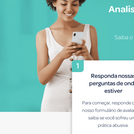
Anali
Saiba o
1
Responda nossa
perguntas de on
estiver
Para começar, responde o
nosso formulário de avali
saiba se você sofreu 
prática abusiva.