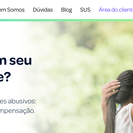
em Somos
Dúvidas
Blog
SUS
Área do client
m seu
e?
es abusivos:
compensação.