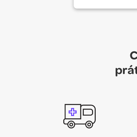
C
prá