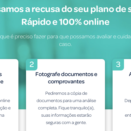
samos a recusa do seu plano de 
Rápido e 100% online
 que é preciso fazer para que possamos avaliar e cuida
caso.
2
3
s
Fotografe documentos e
de
comprovantes
Pediremos a cópia de
nline
documentos para uma análise
Dep
ação e
completa. Fique tranquilo(a),
uma
suas informações estarão
en
seguras com a gente.