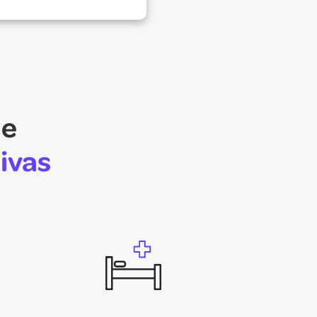
de
ivas